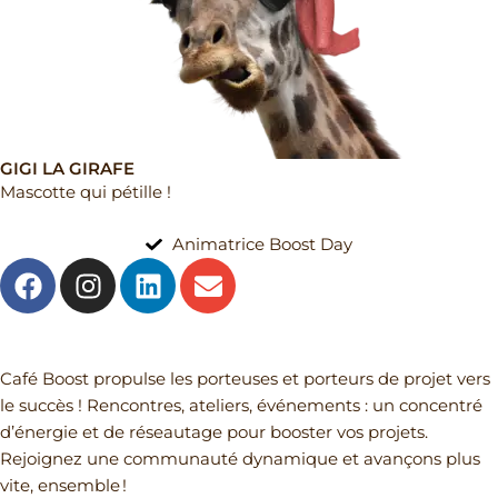
GIGI LA GIRAFE
Mascotte qui pétille !
Animatrice Boost Day
F
I
L
E
a
n
i
n
c
s
n
v
e
t
k
e
Mail
b
a
e
l
Café Boost propulse les porteuses et porteurs de projet vers
o
g
d
o
le succès ! Rencontres, ateliers, événements : un concentré
o
r
i
p
d’énergie et de réseautage pour booster vos projets.
k
a
n
e
Rejoignez une communauté dynamique et avançons plus
m
vite, ensemble !