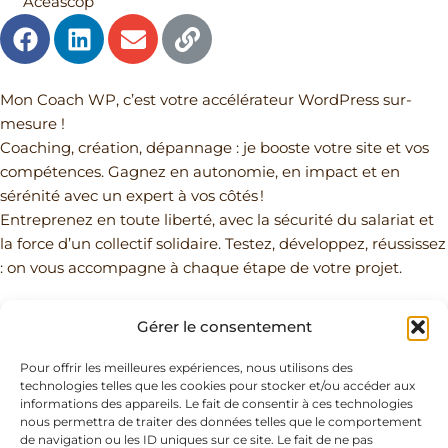
Aceascop
F
L
E
L
a
i
n
i
c
n
v
n
e
k
e
k
Mon Coach WP, c’est votre accélérateur WordPress sur-
b
e
l
mesure !
o
d
o
Coaching, création, dépannage : je booste votre site et vos
o
i
p
compétences. Gagnez en autonomie, en impact et en
k
n
e
sérénité avec un expert à vos côtés !
Entreprenez en toute liberté, avec la sécurité du salariat et
la force d’un collectif solidaire. Testez, développez, réussissez
: on vous accompagne à chaque étape de votre projet.
Gérer le consentement
Adresse
PAGES
Pour offrir les meilleures expériences, nous utilisons des
technologies telles que les cookies pour stocker et/ou accéder aux
du siège
légales
Retrouvez-
informations des appareils. Le fait de consentir à ces technologies
nous permettra de traiter des données telles que le comportement
c/o Jules &
Mentions
nous sur
de navigation ou les ID uniques sur ce site. Le fait de ne pas
Berthe
légales