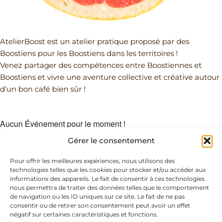
AtelierBoost est un atelier pratique proposé par des
Boostiens pour les Boostiens dans les territoires !
Venez partager des compétences entre Boostiennes et
Boostiens et vivre une aventure collective et créative autour
d’un bon café bien sûr !
Aucun Événement pour le moment !
Gérer le consentement
Adresse
PAGES
Pour offrir les meilleures expériences, nous utilisons des
technologies telles que les cookies pour stocker et/ou accéder aux
du siège
légales
Retrouvez-
informations des appareils. Le fait de consentir à ces technologies
c/o Jules &
Mentions
nous permettra de traiter des données telles que le comportement
nous sur
de navigation ou les ID uniques sur ce site. Le fait de ne pas
Berthe
légales
F
L
I
consentir ou de retirer son consentement peut avoir un effet
a
i
n
11 rue Berthe et
Politique de
négatif sur certaines caractéristiques et fonctions.
c
n
s