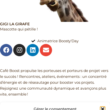
GIGI LA GIRAFE
Mascotte qui pétille !
Animatrice Boosty'Day
F
I
L
E
a
n
i
n
c
s
n
v
e
t
k
e
Mail
b
a
e
l
Café Boost propulse les porteuses et porteurs de projet vers
o
g
d
o
le succès ! Rencontres, ateliers, événements : un concentré
o
r
i
p
d’énergie et de réseautage pour booster vos projets.
k
a
n
e
Rejoignez une communauté dynamique et avançons plus
m
vite, ensemble !
Gérer le consentement