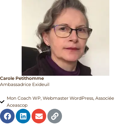
m
Carole Petithomme
Ambassadrice Exideuil
Mon Coach WP, Webmaster WordPress, Associée
Aceascop
F
L
E
L
a
i
n
i
c
n
v
n