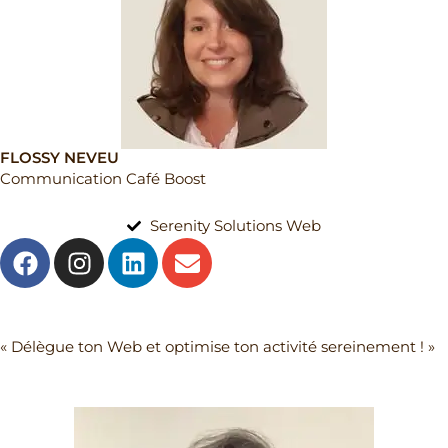
FLOSSY NEVEU
Communication Café Boost
Serenity Solutions Web
F
I
L
E
a
n
i
n
c
s
n
v
e
t
k
e
Mail
b
a
e
l
« Délègue ton Web et optimise ton activité sereinement ! »
o
g
d
o
o
r
i
p
k
a
n
e