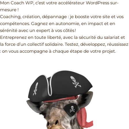
e
k
e
k
Mon Coach WP, c’est votre accélérateur WordPress sur-
b
e
l
mesure !
o
d
o
Coaching, création, dépannage : je booste votre site et vos
o
i
p
compétences. Gagnez en autonomie, en impact et en
k
n
e
sérénité avec un expert à vos côtés !
Entreprenez en toute liberté, avec la sécurité du salariat et
la force d’un collectif solidaire. Testez, développez, réussissez
: on vous accompagne à chaque étape de votre projet.