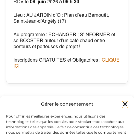
RDV le
08 juin
2026
à 09 h 30
Lieu : AU JARDIN d’O : Plan d’eau Bernouët,
Saint-Jean-d’Angély (17)
Au programme : ECHANGER ; S’INFORMER et
se BOOSTER autour d’un café chaud entre
porteurs et porteuses de projet !
Inscriptions GRATUITES et Obligatoires :
CLIQUE
ICI
PRÉCÉDENT
SUIVANT
Gérer le consentement
Adresse
PAGES
Pour offrir les meilleures expériences, nous utilisons des
technologies telles que les cookies pour stocker et/ou accéder aux
du siège
légales
Retrouvez-
informations des appareils. Le fait de consentir à ces technologies
nous permettra de traiter des données telles que le comportement
c/o Jules &
Mentions