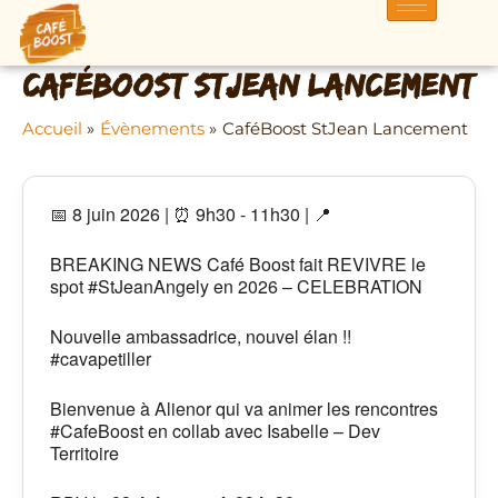
Aller
au
contenu
CaféBoost StJean Lancement
Accueil
Évènements
CaféBoost StJean Lancement
📅 8 juin 2026 | ⏰ 9h30 - 11h30 | 📍
BREAKING NEWS Café Boost fait REVIVRE le
spot #StJeanAngely en 2026 – CELEBRATION
Nouvelle ambassadrice, nouvel élan !!
#cavapetiller
Bienvenue à Alienor qui va animer les rencontres
#CafeBoost en collab avec Isabelle – Dev
Territoire