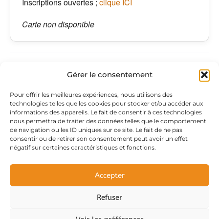
Inscriptions ouvertes ;
clique ICI
Carte non disponible
PRÉCÉDENT
SUIVANT
Gérer le consentement
Adresse
PAGES
Pour offrir les meilleures expériences, nous utilisons des
technologies telles que les cookies pour stocker et/ou accéder aux
du siège
légales
Retrouvez-
informations des appareils. Le fait de consentir à ces technologies
nous permettra de traiter des données telles que le comportement
c/o Jules &
Mentions
nous sur
de navigation ou les ID uniques sur ce site. Le fait de ne pas
Berthe
légales
F
L
I
consentir ou de retirer son consentement peut avoir un effet
a
i
n
11 rue Berthe et
Politique de
négatif sur certaines caractéristiques et fonctions.
c
n
s
Jules Noblet
confidentialité
e
k
t
b
e
a
16120
Accepter
o
d
g
CHATEAUNEUF
o
i
r
k
n
a
SUR CHARENTE
Refuser
m