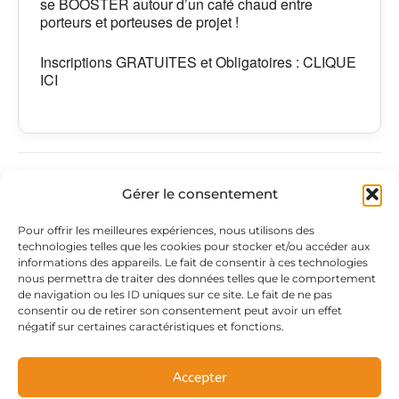
se BOOSTER autour d’un café chaud entre
porteurs et porteuses de projet !
Inscriptions GRATUITES et Obligatoires : CLIQUE
ICI
PRÉCÉDENT
SUIVANT
Gérer le consentement
Adresse
PAGES
Pour offrir les meilleures expériences, nous utilisons des
technologies telles que les cookies pour stocker et/ou accéder aux
du siège
légales
Retrouvez-
informations des appareils. Le fait de consentir à ces technologies
nous permettra de traiter des données telles que le comportement
c/o Jules &
Mentions
nous sur
de navigation ou les ID uniques sur ce site. Le fait de ne pas
Berthe
légales
F
L
I
consentir ou de retirer son consentement peut avoir un effet
a
i
n
11 rue Berthe et
Politique de
négatif sur certaines caractéristiques et fonctions.
c
n
s
Jules Noblet
confidentialité
e
k
t
b
e
a
16120
Accepter
o
d
g
CHATEAUNEUF
o
i
r