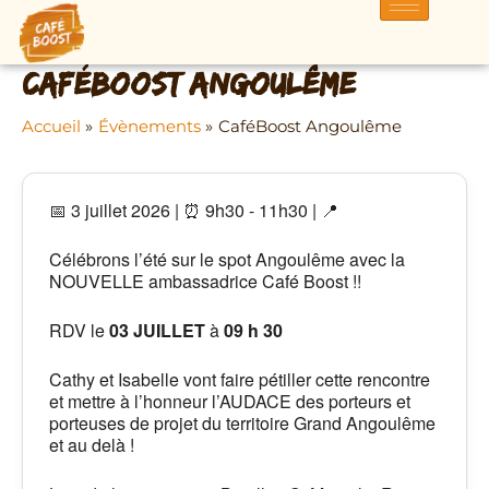
Aller
au
contenu
CaféBoost Angoulême
Accueil
Évènements
CaféBoost Angoulême
📅 3 juillet 2026 | ⏰ 9h30 - 11h30 | 📍
Célébrons l’été sur le spot Angoulême avec la
NOUVELLE ambassadrice Café Boost !!
RDV le
03 JUILLET
à
09 h 30
Cathy et Isabelle vont faire pétiller cette rencontre
et mettre à l’honneur l’AUDACE des porteurs et
porteuses de projet du territoire Grand Angoulême
et au delà !