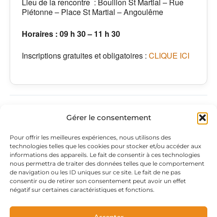
Lieu de la rencontre : Bouillon St Martial – Rue
Piétonne – Place St Martial – Angoulême
Horaires : 09 h 30 – 11 h 30
Inscriptions gratuites et obligatoires :
CLIQUE ICI
PRÉCÉDENT
SUIVANT
Gérer le consentement
Adresse
PAGES
Pour offrir les meilleures expériences, nous utilisons des
technologies telles que les cookies pour stocker et/ou accéder aux
du siège
légales
Retrouvez-
informations des appareils. Le fait de consentir à ces technologies
nous permettra de traiter des données telles que le comportement
c/o Jules &
Mentions
nous sur
de navigation ou les ID uniques sur ce site. Le fait de ne pas
Berthe
légales
F
L
I
consentir ou de retirer son consentement peut avoir un effet
a
i
n
11 rue Berthe et
Politique de
négatif sur certaines caractéristiques et fonctions.
c
n
s
Jules Noblet
confidentialité
e
k
t
b
e
a
16120